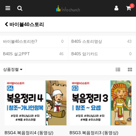
0
바이블40스토리
바이블40스토리란?
0
B40S 스토리영상
43
B40S 설교PPT
46
B40S 암기카드
0
상품정렬
BSG4.복음정리4 (동영상)
BSG3.복음정리3 (동영상)