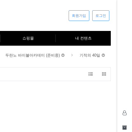
회원가입
로그인
쇼핑몰
내 컨텐츠
두란노 바이블아카데미 (준비중)
기적의 40일