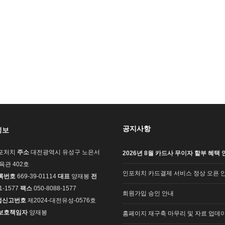
공지사항
정보
포처치
주소
대전광역시 유성구 노은서
2026년 8월 카드사 무이자 할부 혜택 
교육관 402호
인포처치 카드결제 서비스 정상 오픈 
록번호
669-39-01114
대표
양재봉
전
1-1577
팩스
050-8088-1577
회원가입 승인 안내
업신고번호
제2024-대전유성-0576호
보호책임자
양재봉
홈페이지 재구축 마무리 및 자료 업데이