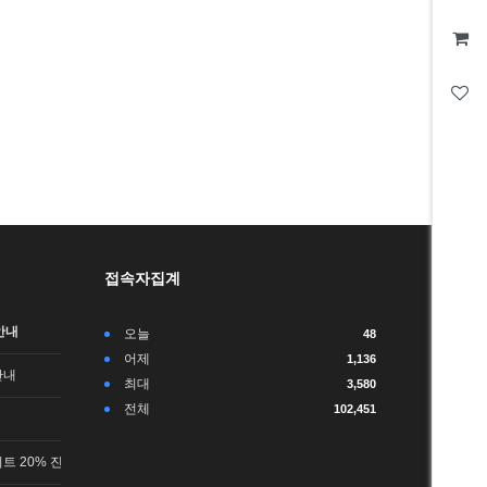
접속자집계
안내
오늘
48
어제
1,136
안내
최대
3,580
전체
102,451
트 20% 진행