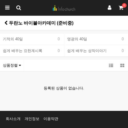
0
두란노 바이블아카데미 (준비중)
기적의 40일
0
영광의 40일
0
쉽게 배우는 요한계시록
0
쉽게 배우는 성막이야기
0
상품정렬
등록된 상품이 없습니다.
회사소개
개인정보
이용약관