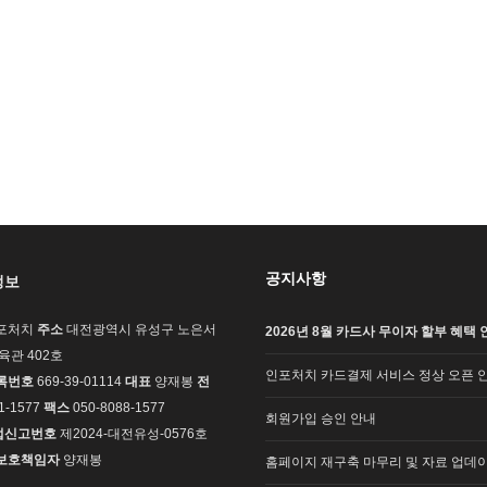
공지사항
정보
포처치
주소
대전광역시 유성구 노은서
2026년 8월 카드사 무이자 할부 혜택 
교육관 402호
인포처치 카드결제 서비스 정상 오픈 
록번호
669-39-01114
대표
양재봉
전
1-1577
팩스
050-8088-1577
회원가입 승인 안내
업신고번호
제2024-대전유성-0576호
보호책임자
양재봉
홈페이지 재구축 마무리 및 자료 업데이