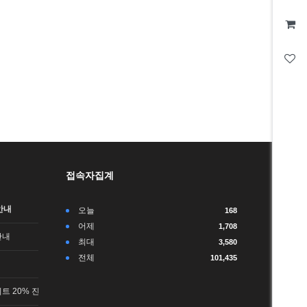
접속자집계
안내
오늘
168
어제
1,708
안내
최대
3,580
전체
101,435
트 20% 진행