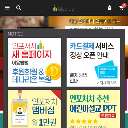
0
2
/
4