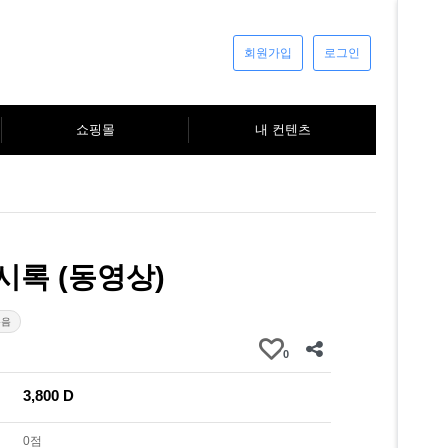
회원가입
로그인
쇼핑몰
내 컨텐츠
계시록 (동영상)
복음
0
3,800 D
0점