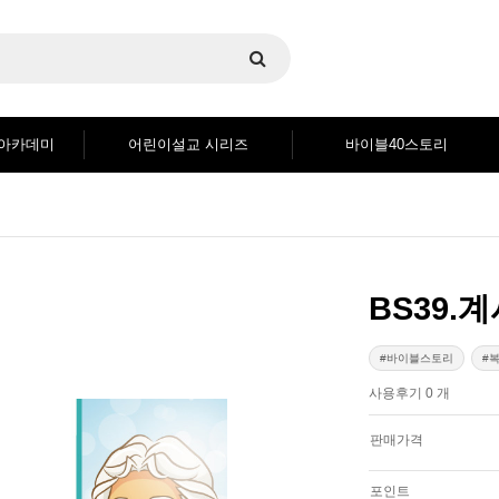
블아카데미
어린이설교 시리즈
바이블40스토리
BS39.
바이블스토리
사용후기 0 개
판매가격
포인트