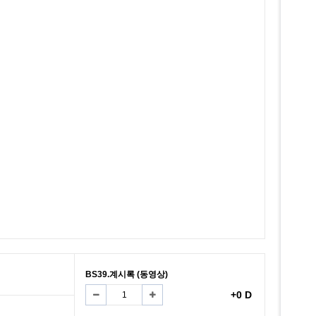
BS39.계시록 (동영상)
+0 D