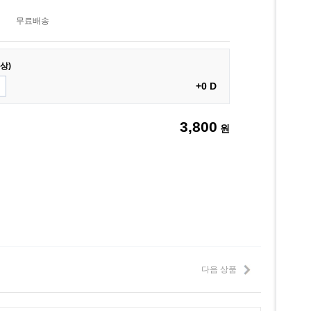
무료배송
상)
+0 D
3,800
원
다음 상품