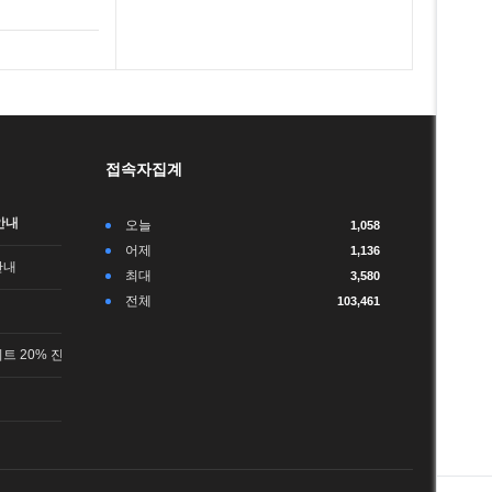
접속자집계
안내
오늘
1,058
어제
1,136
안내
최대
3,580
전체
103,461
트 20% 진행