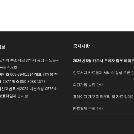
공지사항
정보
포처치
주소
대전광역시 유성구 노은서
2026년 8월 카드사 무이자 할부 혜택 
교육관 402호
인포처치 카드결제 서비스 정상 오픈 
록번호
669-39-01114
대표
양재봉
전
1-1577
팩스
050-8088-1577
회원가입 승인 안내
업신고번호
제2024-대전유성-0576호
보호책임자
양재봉
홈페이지 재구축 마무리 및 자료 업데이
카드결제 준비 안내